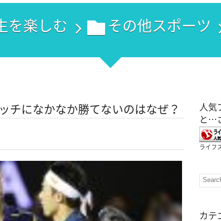
生を楽しむ
その他スポーツ
ッチになかなか勝てないのはなぜ？
人気
と…
ライフス
カテ