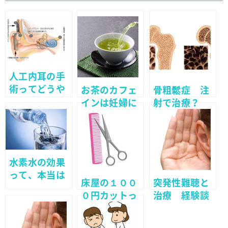
人工内耳の手
術ってどうや
お茶のカフェ
骨粗鬆症 注
るの？ 費用
インは妊婦に
射で治療？
と病院は？
悪いの？
水素水の効果
って、本当は
床屋の１００
突発性難聴と
嘘なのか？
０円カットっ
治療 経験談
てどう？ 髪
（その１）
型の頼み方は