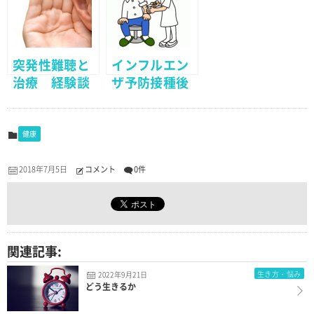
どうする？
突発性難聴と
インフルエン
治療 経験談
ザ予防接種後
（その５）
に飲酒をした
り、運動した
り、お風呂に
健康
入っても大丈
夫？
2018年7月5日
コメント
0件
関連記事:
生き方・悩み
2022年9月21日
どう生きるか